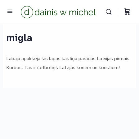
Chat with us
We reply instantly
migla
Labajā apakšējā šīs lapas kaktiņā parādās Latvijas pirmais
Korboc. Tas ir četbotiņš Latvijas koriem un koristiem!