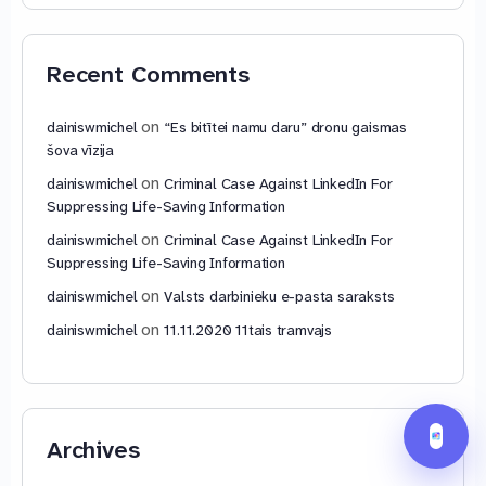
Recent Comments
on
dainiswmichel
“Es bitītei namu daru” dronu gaismas
šova vīzija
on
dainiswmichel
Criminal Case Against LinkedIn For
Suppressing Life-Saving Information
on
dainiswmichel
Criminal Case Against LinkedIn For
Suppressing Life-Saving Information
on
dainiswmichel
Valsts darbinieku e-pasta saraksts
on
dainiswmichel
11.11.2020 11tais tramvajs
Archives