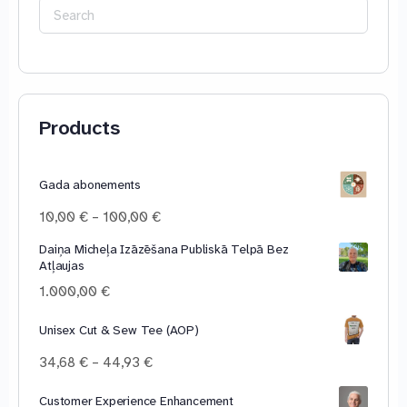
Search
for:
Products
Gada abonements
Price
10,00
€
–
100,00
€
range:
Daiņa Micheļa Izāzēšana Publiskā Telpā Bez
10,00 €
Atļaujas
through
100,00 €
1.000,00
€
Unisex Cut & Sew Tee (AOP)
Price
34,68
€
–
44,93
€
range:
34,68 €
Customer Experience Enhancement