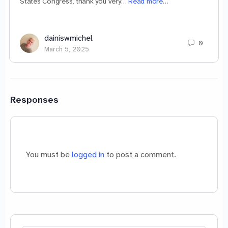
States Congress, thank you very…
Read more…
dainiswmichel
0
March 5, 2025
Responses
You must be
logged in
to post a comment.