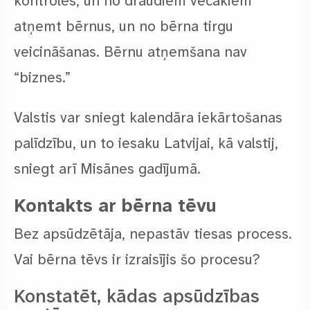
kontroles, un no draudiem vecākiem
atņemt bērnus, un no bērna tirgu
veicināšanas. Bērnu atņemšana nav
“biznes.”
Valstis var sniegt kalendāra iekārtošanas
palīdzību, un to iesaku Latvijai, kā valstij,
sniegt arī Misānes gadījumā.
Kontakts ar bērna tēvu
Bez apsūdzētāja, nepastāv tiesas process.
Vai bērna tēvs ir izraisījis šo procesu?
Konstatēt, kādas apsūdzības