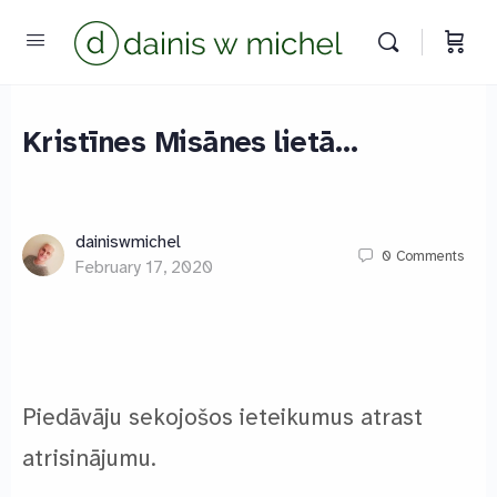
Kristīnes Misānes lietā…
dainiswmichel
0
Comments
February 17, 2020
Chat with us
We reply instantly
Piedāvāju sekojošos ieteikumus atrast
atrisinājumu.