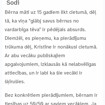
Sodi
Bērna māti uz 15 gadiem likt cietumā, dēļ
tā, ka viņa “glābj savus bērnus no
vardarbīga tēva” ir pēdējais absurds.
Diemžēl, es pieņemu, ka pierādījumu
trūkuma dēļ, Kristīne ir nonākusi cietumā.
Ar abu vecāku publiskajiem
apgalvojumiem, izklausās kā nelabvēlīgas
attiecības, un ir labi ka šie vecāki ir
šķīrušies.
Bez konkrētiem pierādījumiem, bērnam ir
tiesības uz 50/50 ar saviem vecākiem. Ja