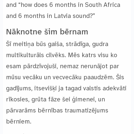
and “how does 6 months in South Africa
and 6 months in Latvia sound?”
Nāknotne šim bērnam
Šī meitiņa būs gaiša, strādīga, gudra
multikulturāls cilvēks. Mēs katrs visu ko
esam pārdzīvojuši, nemaz nerunājot par
mūsu vecāku un vecvecāku paaudzēm. Šis
gadījums, itsevišķi ja tagad valstis adekvāti
rīkosies, grūta fāze šei ģimenei, un
pārvarāms bērnības traumatizējums
bērniem.