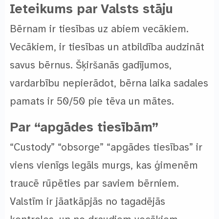
Ieteikums par Valsts stāju
Bērnam ir tiesības uz abiem vecākiem.
Vecākiem, ir tiesības un atbildība audzināt
savus bērnus. Šķiršanās gadījumos,
vardarbību nepierādot, bērna laika sadales
pamats ir 50/50 pie tēva un mātes.
Par “apgādes tiesībām”
“Custody” “obsorge” “apgādes tiesības” ir
viens vienīgs legāls murgs, kas ģimenēm
traucē rūpēties par saviem bērniem.
Valstīm ir jāatkāpjās no tagadējās