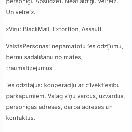
personīgi. Apsūdzēt. Neatlaidīgi. Vēlreiz.
Un vēlreiz.
xVīru: BlackMail, Extortion, Assault
ValstsPersonas: nepamatotu ieslodzījumu,
bērnu sadalīšanu no mātes,
traumatizējumus
Ieslodzītājus: kooperāciju ar cilvēktiesību
pārkāpumiem. Vajag viņu vārdus, uzvārdus,
personīgās adreses, darba adreses un
kontaktus.