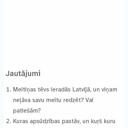
Jautājumi
Meitiņas tēvs ieradās Latvijā, un viņam
neļāva savu meitu redzēt? Vai
patiešām?
Kuras apsūdzības pastāv, un kuŗš kuru