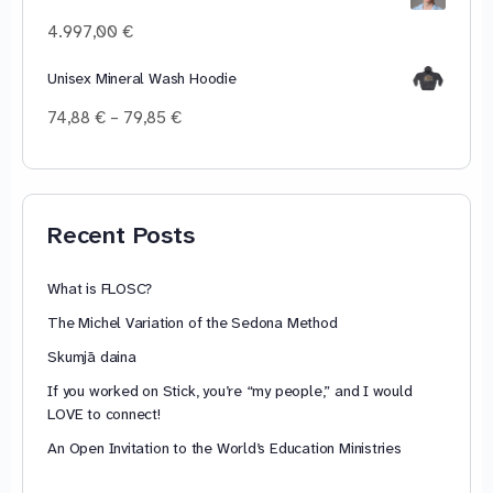
through
4.997,00
€
44,93 €
Unisex Mineral Wash Hoodie
Price
74,88
€
–
79,85
€
range:
74,88 €
through
79,85 €
Recent Posts
What is FLOSC?
The Michel Variation of the Sedona Method
Skumjā daina
If you worked on Stick, you’re “my people,” and I would
LOVE to connect!
An Open Invitation to the World’s Education Ministries