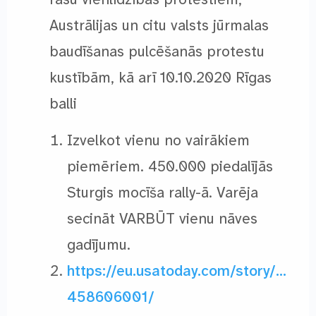
Austrālijas un citu valsts jūrmalas
baudīšanas pulcēšanās protestu
kustībām, kā arī 10.10.2020 Rīgas
balli
Izvelkot vienu no vairākiem
piemēriem. 450.000 piedalījās
Sturgis mocīša rally-ā. Varēja
secināt VARBŪT vienu nāves
gadījumu.
https://eu.usatoday.com/story/…
458606001/