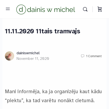
11.11.2020 11tais tramvajs
dainiswmichel
1
Comment
November 11, 2020
Chat with us
We reply instantly
Mani informēja, ka ja organizēju kaut kādu
“piektu”, ka tad varētu nonākt cietumā.