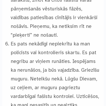
sarakstu, zinot ka citos fašistu varas
pārņemšanās vēsturiskās fāzēs,
valdības patiesības cīnītājis ir vienkārši
nošāvis. Pieņemu, ka netiksim rīt ne
“pieķerti” ne nošauti.
Es pats nekādīgi nepiekrītu ka man
policists vai kontrolieris skartu. Es pat
negribu ar viņiem runāties. Iespējams
ka nerunāšos, ja būs vajadzība. Griezīšu
muguru. Neteikšu nekā. Lūgšu Dievam,
uz ceļiem, ar muguru pagrieztu
vardarbīgai fašistu kontrolei. Uzticēšos,
ka mani nesasitīs un neaiztiks.