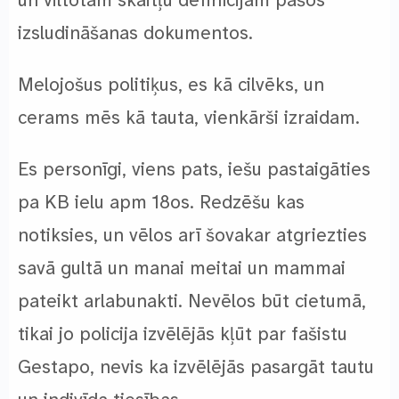
un viltotām skaitļu definīcijām pašos
izsludināšanas dokumentos.
Melojošus politiķus, es kā cilvēks, un
cerams mēs kā tauta, vienkārši izraidam.
Es personīgi, viens pats, iešu pastaigāties
pa KB ielu apm 18os. Redzēšu kas
notiksies, un vēlos arī šovakar atgriezties
savā gultā un manai meitai un mammai
pateikt arlabunakti. Nevēlos būt cietumā,
tikai jo policija izvēlējās kļūt par fašistu
Gestapo, nevis ka izvēlējās pasargāt tautu