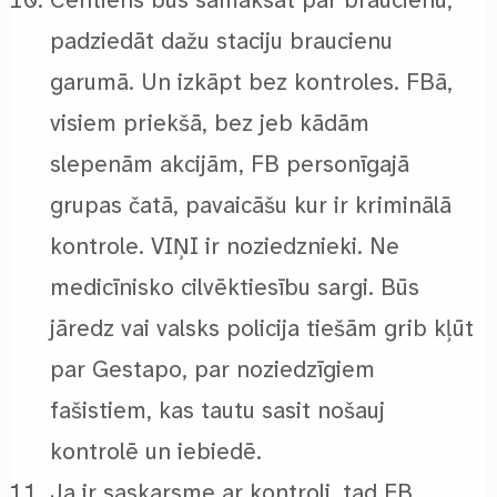
Centiens būs samaksāt par braucienu,
padziedāt dažu staciju braucienu
garumā. Un izkāpt bez kontroles. FBā,
visiem priekšā, bez jeb kādām
slepenām akcijām, FB personīgajā
grupas čatā, pavaicāšu kur ir kriminālā
kontrole. VIŅI ir noziedznieki. Ne
medicīnisko cilvēktiesību sargi. Būs
jāredz vai valsks policija tiešām grib kļūt
par Gestapo, par noziedzīgiem
fašistiem, kas tautu sasit nošauj
kontrolē un iebiedē.
Ja ir saskarsme ar kontroli, tad FB