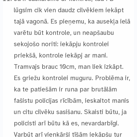
lūgsim cik vien daudz cilvēkiem iekāpt
tajā vagonā. Es pieņemu, ka ausekļa ielā
varētu būt kontrole, un neapšaubu
sekojošo noriti: iekāpju kontrolei
priekšā, kontrole iekāpj ar mani.
Tramvajs brauc 10cm, man liek izkāpt.
Es griežu kontrolei muguru. Problēma ir,
ka te patiešām ir runa par brutālām
fašistu policijas rīcībām, ieskaitot manis
un citu cilvēku sasišanu. Skaisti būtu, ja
policisti arī būtu kā es, nevardarbīgi.
Varbūt arī vienkārši tīšām iekāpšu tur