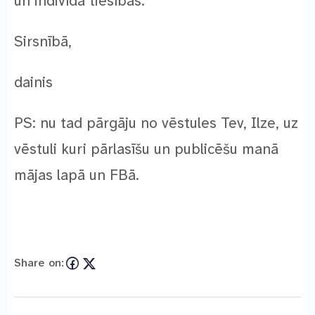
un indivīda tiesības.
Sirsnībā,
dainis
PS: nu tad pārgāju no vēstules Tev, Ilze, uz
vēstuli kuri pārlasīšu un publicēšu manā
mājas lapā un FBā.
Share on: