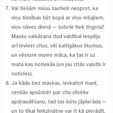
Vai tiešām mūsu tautieši nesprot, ka
viņu tiesības būt kopā ar viņu mīļajiem,
viņu nāves dienā — šobrīe tiek tirgota?
Masku valkāšana dod valdībai iespēju
arī ieviest citus, vēl kaitīgākus likumus,
un vēsture mums māca, ka tas ir uz
mata kas notiekās (un jau citās valstīs ir
noticies).
Ja kādu bez maskas, ieskaitot mani,
cenšās apsūdzēt par citu cilvēku
apdraudēšanu, tad tas būtu jāpierāda —
un to tikai feikzinātne var it kā pierādīt.