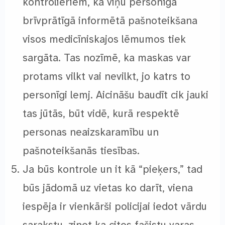
kontrolieriem, ka viņu personīgā
brīvprātīgā informētā pašnoteikšana
visos medicīniskajos lēmumos tiek
sargāta. Tas nozīmē, ka maskas var
protams vilkt vai nevilkt, jo katrs to
personīgi lemj. Aicināšu baudīt cik jauki
tas jūtās, būt vidē, kurā respektē
personas neaizskaramību un
pašnoteikšanās tiesības.
Ja būs kontrole un it kā “pieķers,” tad
būs jādomā uz vietas ko darīt, viena
iespēja ir vienkārši policijai iedot vārdu