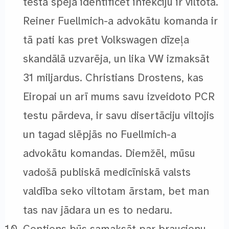
testa spēja identificēt infekciju ir viltota.
Reiner Fuellmich-a advokātu komanda ir
tā pati kas pret Volkswagen dīzeļa
skandālā uzvarēja, un lika VW izmaksāt
31 miljardus. Christians Drostens, kas
Eiropai un arī mums savu izveidoto PCR
testu pārdeva, ir savu disertāciju viltojis
un tagad slēpjās no Fuellmich-a
advokātu komandas. Diemžēl, mūsu
vadošā publiskā medicīniskā valsts
valdība seko viltotam ārstam, bet man
tas nav jādara un es to nedaru.