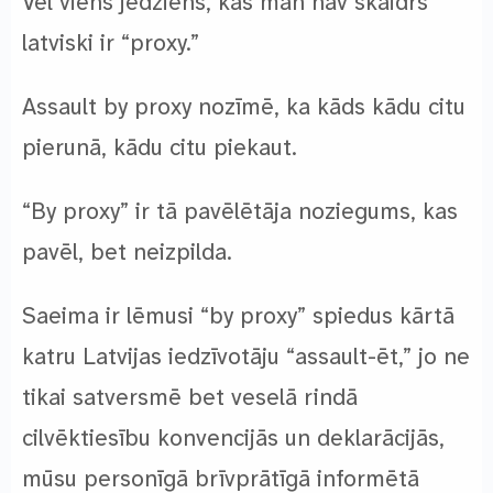
Vēl viens jēdziens, kas man nav skaidrs
latviski ir “proxy.”
Assault by proxy nozīmē, ka kāds kādu citu
pierunā, kādu citu piekaut.
“By proxy” ir tā pavēlētāja noziegums, kas
pavēl, bet neizpilda.
Saeima ir lēmusi “by proxy” spiedus kārtā
katru Latvijas iedzīvotāju “assault-ēt,” jo ne
tikai satversmē bet veselā rindā
cilvēktiesību konvencijās un deklarācijās,
mūsu personīgā brīvprātīgā informētā