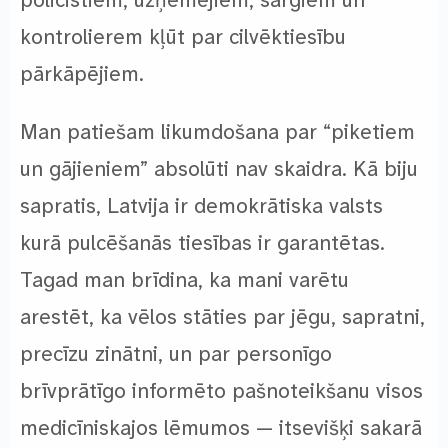
policistiem, uzņēmējiem, sargiem un
kontrolierem kļūt par cilvēktiesību
pārkāpējiem.
Man patiešam likumdošana par “piketiem
un gājieniem” absolūti nav skaidra. Kā biju
sapratis, Latvija ir demokrātiska valsts
kurā pulcēšanās tiesības ir garantētas.
Tagad man brīdina, ka mani varētu
arestēt, ka vēlos stāties par jēgu, sapratni,
precīzu zinātni, un par personīgo
brīvprātīgo informēto pašnoteikšanu visos
medicīniskajos lēmumos — itsevišķi sakarā