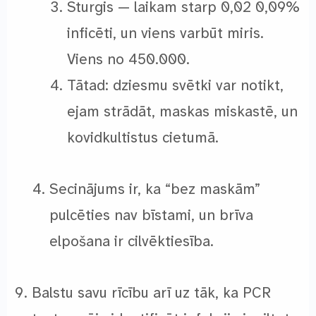
Sturgis — laikam starp 0,02 0,09%
inficēti, un viens varbūt miris.
Viens no 450.000.
Tātad: dziesmu svētki var notikt,
ejam strādāt, maskas miskastē, un
kovidkultistus cietumā.
Secinājums ir, ka “bez maskām”
pulcēties nav bīstami, un brīva
elpošana ir cilvēktiesība.
Balstu savu rīcību arī uz tāk, ka PCR