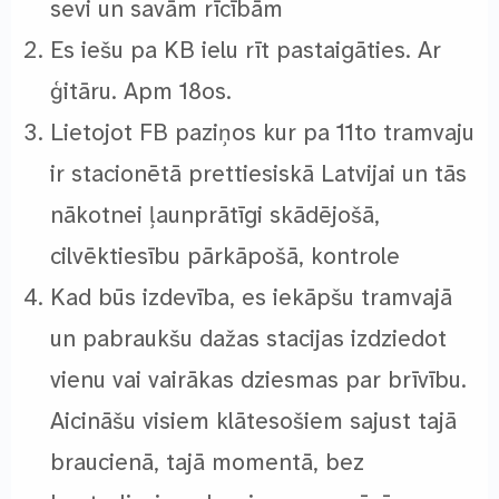
sevi un savām rīcībām
Es iešu pa KB ielu rīt pastaigāties. Ar
ģitāru. Apm 18os.
Lietojot FB paziņos kur pa 11to tramvaju
ir stacionētā prettiesiskā Latvijai un tās
nākotnei ļaunprātīgi skādējošā,
cilvēktiesību pārkāpošā, kontrole
Kad būs izdevība, es iekāpšu tramvajā
un pabraukšu dažas stacijas izdziedot
vienu vai vairākas dziesmas par brīvību.
Aicināšu visiem klātesošiem sajust tajā
braucienā, tajā momentā, bez