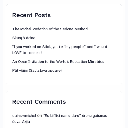
through
79,85 €
Recent Posts
The Michel Variation of the Sedona Method
Skumjā daina
If you worked on Stick, you’re “my people,” and I would
LOVE to connect!
An Open Invitation to the World’s Education Ministries
Pūt vējiņi (Saulstavu apdare)
Recent Comments
on
dainiswmichel
“Es bitītei namu daru” dronu gaismas
šova vīzija