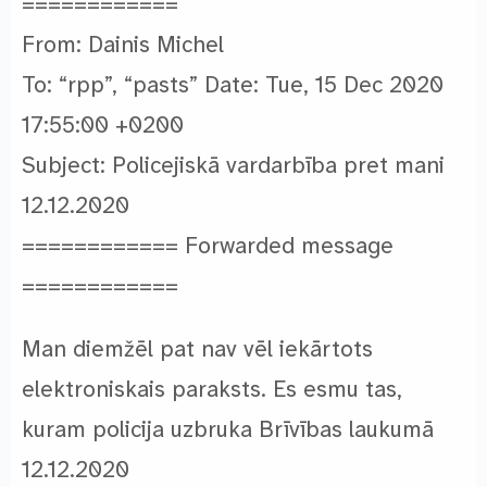
============
From: Dainis Michel
To: “rpp”
, “pasts”
Date: Tue, 15 Dec 2020
17:55:00 +0200
Subject: Policejiskā vardarbība pret mani
12.12.2020
============ Forwarded message
============
Man diemžēl pat nav vēl iekārtots
elektroniskais paraksts. Es esmu tas,
kuram policija uzbruka Brīvības laukumā
12.12.2020