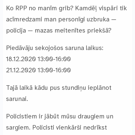
Ko RPP no manīm grib? Kamdēļ vispāri tik
acīmredzami man personīgi uzbruka —
policija — mazas meitenītes priekšā?
Piedāvāju sekojošos saruna laikus:
18.12.2020 13:00-16:00
21.12.2020 13:00-16:00
Tajā laikā kādu pus stundiņu ieplānot
sarunai.
Policistiem ir jābūt mūsu draugiem un
sargiem. Policisti vienkārši nedrīkst