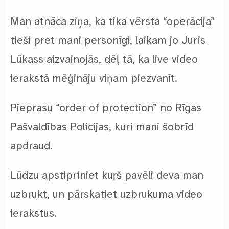
Man atnāca ziņa, ka tika vērsta “operācija”
tieši pret mani personīgi, laikam jo Juris
Lūkass aizvainojās, dēļ tā, ka live video
ierakstā mēģināju viņam piezvanīt.
Pieprasu “order of protection” no Rīgas
Pašvaldības Policijas, kuri mani šobrīd
apdraud.
Lūdzu apstipriniet kuŗš pavēli deva man
uzbrukt, un pārskatiet uzbrukuma video
ierakstus.