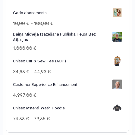
Gada abonements
Price
10,00
€
–
100,00
€
range:
Daiņa Micheļa Izāzēšana Publiskā Telpā Bez
10,00 €
Atļaujas
through
100,00 €
1.000,00
€
Unisex Cut & Sew Tee (AOP)
Price
34,68
€
–
44,93
€
range:
34,68 €
Customer Experience Enhancement
through
4.997,00
€
44,93 €
Unisex Mineral Wash Hoodie
Price
74,88
€
–
79,85
€
range:
74,88 €