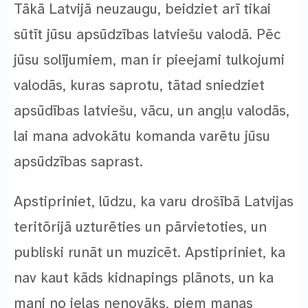
Tākā Latvijā neuzaugu, beidziet arī tikai
sūtīt jūsu apsūdzības latviešu valodā. Pēc
jūsu solījumiem, man ir pieejami tulkojumi
valodās, kuras saprotu, tātad sniedziet
apsūdības latviešu, vācu, un angļu valodās,
lai mana advokātu komanda varētu jūsu
apsūdzības saprast.
Apstipriniet, lūdzu, ka varu drošībā Latvijas
teritōrijā uzturēties un pārvietoties, un
publiski runāt un muzicēt. Apstipriniet, ka
nav kaut kāds kidnapings plānots, un ka
mani no ielas nenovāks, piem manas