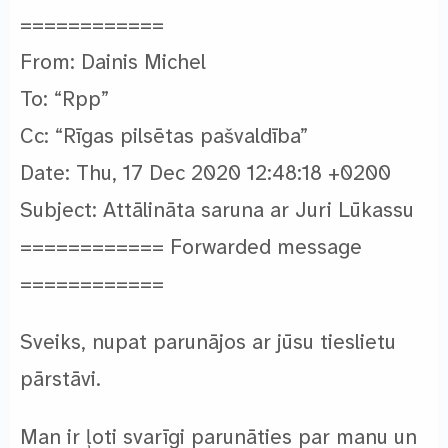
============
From: Dainis Michel
To: “Rpp”
Cc: “Rīgas pilsētas pašvaldība”
Date: Thu, 17 Dec 2020 12:48:18 +0200
Subject: Attālināta saruna ar Juri Lūkassu
============ Forwarded message
============
Sveiks, nupat parunājos ar jūsu tieslietu
pārstāvi.
Man ir ļoti svarīgi parunāties par manu un