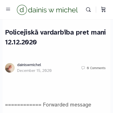
Policejiskā vardarbība pret mani
12.12.2020
dainiswmichel
0
Comments
December 15, 2020
Chat with us
We reply instantly
============ Forwarded message