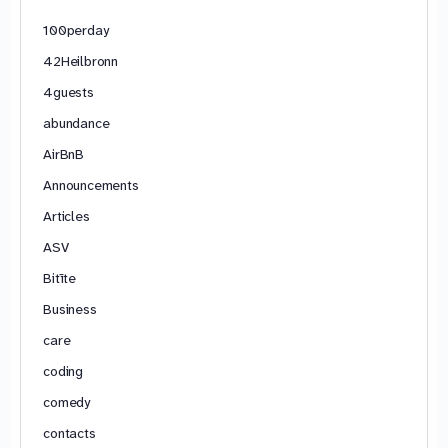
100perday
42Heilbronn
4guests
abundance
AirBnB
Announcements
Articles
ASV
Bitīte
Business
care
coding
comedy
contacts