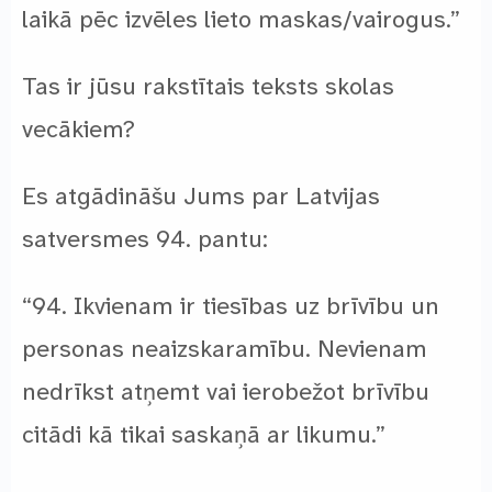
laikā pēc izvēles lieto maskas/vairogus.”
Tas ir jūsu rakstītais teksts skolas
vecākiem?
Es atgādināšu Jums par Latvijas
satversmes 94. pantu:
“94. Ikvienam ir tiesības uz brīvību un
personas neaizskaramību. Nevienam
nedrīkst atņemt vai ierobežot brīvību
citādi kā tikai saskaņā ar likumu.”