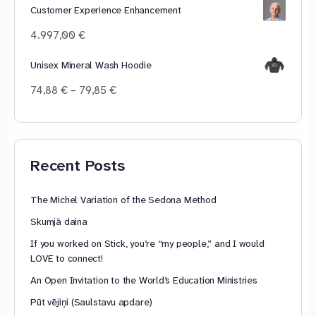
34,68 €
Customer Experience Enhancement
through
4.997,00
€
44,93 €
Unisex Mineral Wash Hoodie
Price
74,88
€
–
79,85
€
range:
74,88 €
through
79,85 €
Recent Posts
The Michel Variation of the Sedona Method
Skumjā daina
If you worked on Stick, you’re “my people,” and I would
LOVE to connect!
An Open Invitation to the World’s Education Ministries
Pūt vējiņi (Saulstavu apdare)