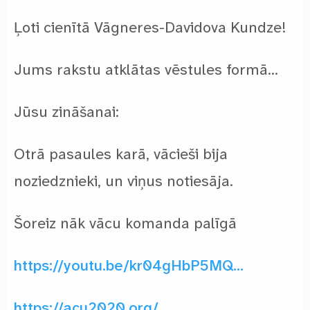
Ļoti cienītā Vāgneres-Davidova Kundze!
Jums rakstu atklātas vēstules formā…
Jūsu zināšanai:
Otrā pasaules karā, vācieši bija
noziedznieki, un viņus notiesāja.
Šoreiz nāk vācu komanda palīgā
https://youtu.be/kr04gHbP5MQ…
https://acu2020.org/