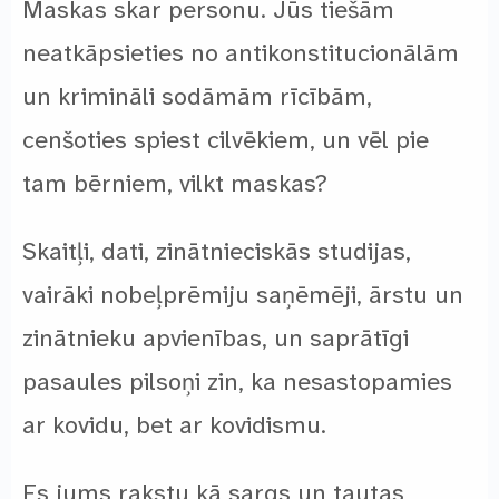
Maskas skar personu. Jūs tiešām
neatkāpsieties no antikonstitucionālām
un krimināli sodāmām rīcībām,
cenšoties spiest cilvēkiem, un vēl pie
tam bērniem, vilkt maskas?
Skaitļi, dati, zinātnieciskās studijas,
vairāki nobeļprēmiju saņēmēji, ārstu un
zinātnieku apvienības, un saprātīgi
pasaules pilsoņi zin, ka nesastopamies
ar kovidu, bet ar kovidismu.
Es jums rakstu kā sargs un tautas