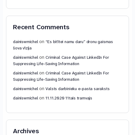
Recent Comments
on
dainiswmichel
“Es bitītei namu daru” dronu gaismas
šova vīzija
on
dainiswmichel
Criminal Case Against LinkedIn For
Suppressing Life-Saving Information
on
dainiswmichel
Criminal Case Against LinkedIn For
Suppressing Life-Saving Information
on
dainiswmichel
Valsts darbinieku e-pasta saraksts
on
dainiswmichel
11.11.2020 11tais tramvajs
Archives