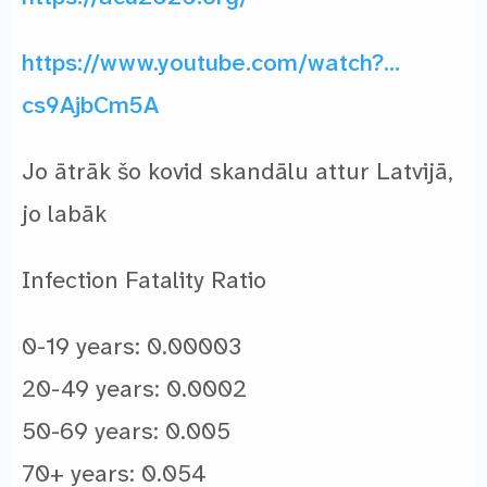
https://www.youtube.com/watch?…
cs9AjbCm5A
Jo ātrāk šo kovid skandālu attur Latvijā,
jo labāk
Infection Fatality Ratio
0-19 years: 0.00003
20-49 years: 0.0002
50-69 years: 0.005
70+ years: 0.054