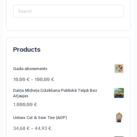
Search
for:
Products
Gada abonements
Price
10,00
€
–
100,00
€
range:
Daiņa Micheļa Izāzēšana Publiskā Telpā Bez
10,00 €
Atļaujas
through
100,00 €
1.000,00
€
Unisex Cut & Sew Tee (AOP)
Price
34,68
€
–
44,93
€
range: