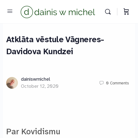
Atklāta vēstule Vāgneres-
Davidova Kundzei
dainiswmichel
Chat with us
0
Comments
October 12, 2020
We reply instantly
Par Kovidismu