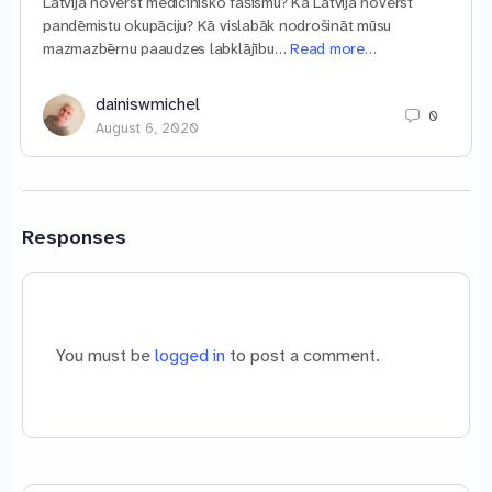
Latvijā novērst medicīnisko fašismu? Kā Latvijā novērst
pandēmistu okupāciju? Kā vislabāk nodrošināt mūsu
mazmazbērnu paaudzes labklājību…
Read more…
dainiswmichel
0
August 6, 2020
Responses
You must be
logged in
to post a comment.